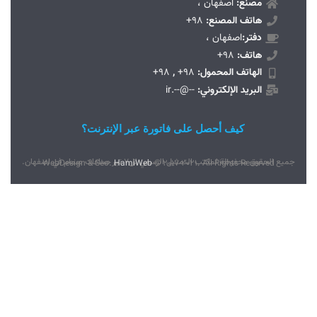
مصنع:
اصفهان ،
هاتف المصنع:
98+
دفتر:
اصفهان ،
هاتف:
98+
الهاتف المحمول:
98+
,
98+
البريد الإلكتروني:
--@--.ir
كيف أحصل على فاتورة عبر الإنترنت؟
جميع الحقوق محفوظة لمكتب التمثيل الرسمي لل7 تير صناعات صمام في اصفهان.
WebDesign & Seo:
HamiWeb
© 2017-2021. All Rights Reserved