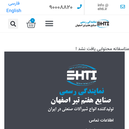
فارسی
info @
90008820
ehti.ir
English
0
متاسفانه محتوایی یافت نشد !
اطلاعات تماس