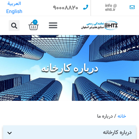
العربية
info @
90008820
ehti.ir
English
0
درباره کارخانه
خانه
/ درباره ما
درباره کارخانه