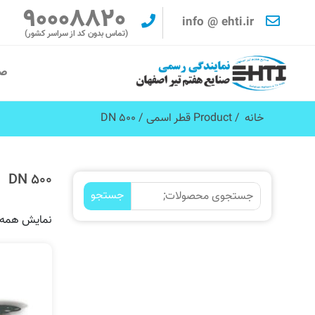
90008820
info @ ehti.ir
(تماس بدون کد از سراسر کشور)
صف
خانه
/ Product قطر اسمی / DN 500
DN 500
جستجو
نمایش همه 3 نتیج