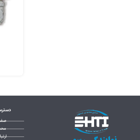
دسترس
صفح
محص
ارتبا