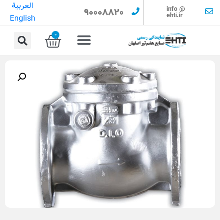
العربية
info @
90008820
ehti.ir
English
0