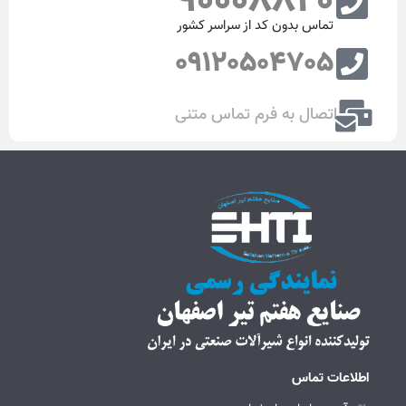
90008820
تماس بدون کد از سراسر کشور
09120504705
اتصال به فرم تماس متنی
اطلاعات تماس