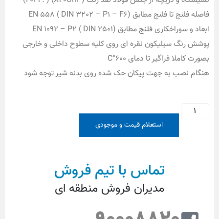
نشیمنگاه و دریچه از جنس فولاد ضد زنگ (X20Cr13) ( . 4021)
فاصله فلنج تا فلنج مطابق (EN 558 ( DIN 3202 – P1 – F6
ابعاد و سوراخکاری فلنج مطابق (2501 EN 1092 – P2 ( DIN
پوشش رنگ سیلیکون نقره ای روی کلیه سطوح داخلی و خارجی
بصورت کاملا فراگیر تا دمای 600°C
هنگام نصب به جهت پیکان حک شده روی بدنه شیر توجه شود
استعلام قیمت و موجودی
تماس با تیم فروش
مدیران فروش منطقه ای