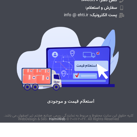
تلفن دفتر: 90008820
سفارش و استعلام:
پست الکترونیک:
info @ ehti.ir
استعلام قیمت و موجودی
کلیه حقوق این سایت محفوظ و مربوط به نمایندگی رسمی صنایع هفتم تیر اصفهان می باشد.
WebDesign & Seo:
HamiWeb
© 2017-2026. All Rights Reserved