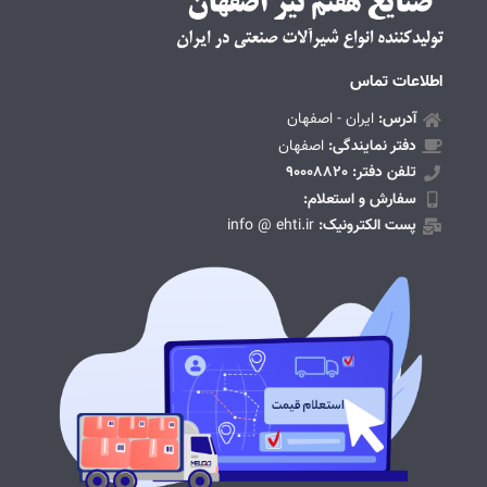
اطلاعات تماس
آدرس:
ایران - اصفهان
دفتر نمایندگی:
اصفهان
تلفن دفتر: 90008820
سفارش و استعلام:
پست الکترونیک:
info @ ehti.ir