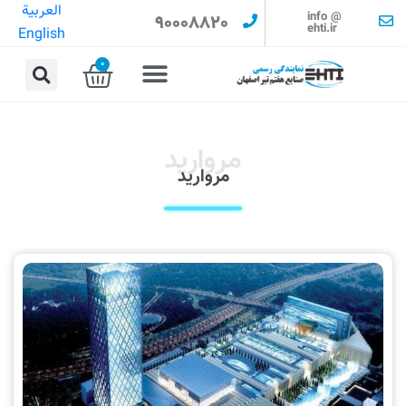
العربية
info @
90008820
ehti.ir
English
0
مروارید
مروارید