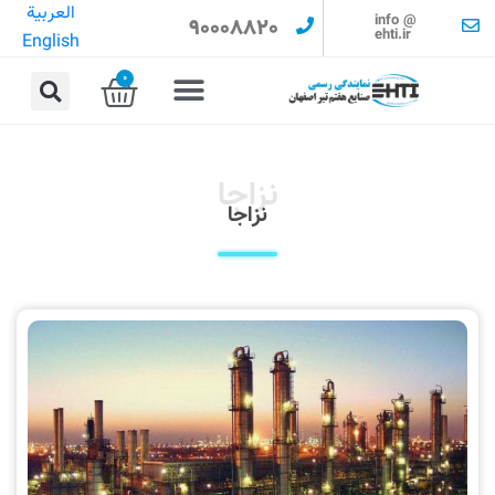
العربية
info @
90008820
ehti.ir
English
0
نزاجا
نزاجا