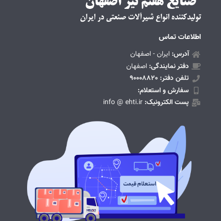
اطلاعات تماس
آدرس:
ایران - اصفهان
دفتر نمایندگی:
اصفهان
تلفن دفتر: 90008820
سفارش و استعلام:
پست الکترونیک:
info @ ehti.ir