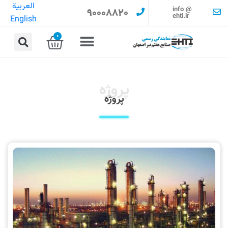
العربية
info @
90008820
ehti.ir
English
0
پروژه
پروژه