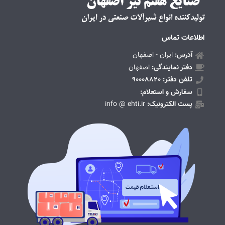
اطلاعات تماس
آدرس:
ایران - اصفهان
دفتر نمایندگی:
اصفهان
تلفن دفتر: 90008820
سفارش و استعلام:
پست الکترونیک:
info @ ehti.ir