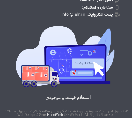
تلفن دفتر: 90008820
سفارش و استعلام:
پست الکترونیک:
info @ ehti.ir
استعلام قیمت و موجودی
کلیه حقوق این سایت محفوظ و مربوط به نمایندگی رسمی صنایع هفتم تیر اصفهان می باشد.
WebDesign & Seo:
HamiWeb
© 2017-2026. All Rights Reserved