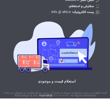
تلفن دفتر: 90008820
سفارش و استعلام:
پست الکترونیک:
info @ ehti.ir
استعلام قیمت و موجودی
کلیه حقوق این سایت محفوظ و مربوط به نمایندگی رسمی صنایع هفتم تیر اصفهان می باشد.
WebDesign & Seo:
HamiWeb
© 2017-2026. All Rights Reserved