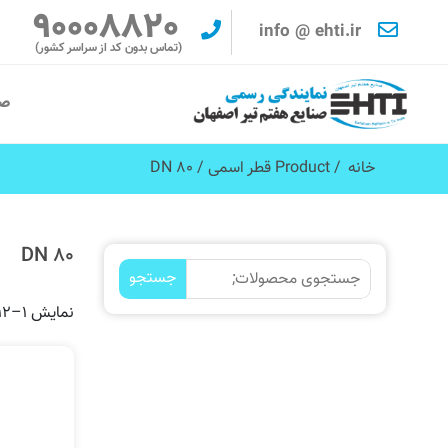
90008820
info @ ehti.ir
(تماس بدون کد از سراسر کشور)
صف
خانه
/ Product قطر اسمی / DN 80
DN 80
جستجو
نمایش 1–12 از 18 نتیجه