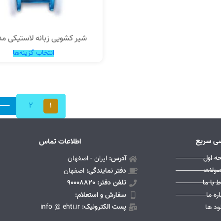
شیر کشویی زبانه لاستیکی مدل 
انتخاب گزینه‌ها
2
1
ی سریع
اطلاعات تماس
ه اول
آدرس:
ایران - اصفهان
ولات
دفتر نمایندگی:
اصفهان
ط با ما
تلفن دفتر: 90008820
اره ما
سفارش و استعلام:
پست الکترونیک:
info @ ehti.ir
ود ها