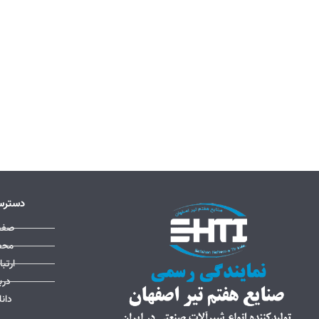
دسترس
صفح
محص
ارتبا
درب
دانل