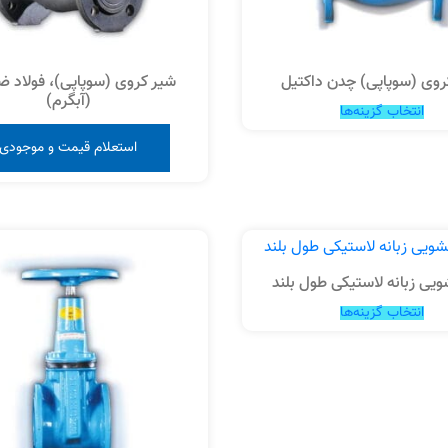
روی (سوپاپی) چدن داکتیل
شیر کروی (سوپاپی)، فولاد ض
(آبگرم)
انتخاب گزینه‌ها
استعلام قیمت و موجودی
یی زبانه لاستیکی طول بلند
انتخاب گزینه‌ها