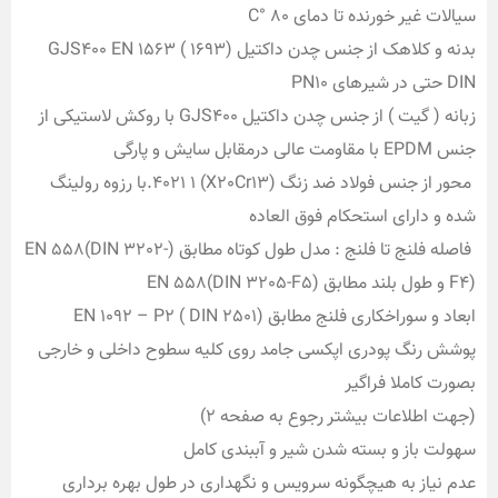
سیالات غیر خورنده تا دمای 80 °C
بدنه و کلاهک از جنس چدن داکتیل (1693 GJS400 EN 1563 (
DIN حتی در شیرهای PN10
زبانه ( گیت ) از جنس چدن داکتیل GJS400 با روکش لاستیکی از
جنس EPDM با مقاومت عالی درمقابل سایش و پارگی
محور از جنس فولاد ضد زنگ (X20Cr13) 4021 1.با رزوه رولینگ
شده و دارای استحکام فوق العاده
فاصله فلنج تا فلنج : مدل طول کوتاه مطابق (EN 558(DIN 3202-
F4) و طول بلند مطابق (EN 558(DIN 3205-F5
ابعاد و سوراخکاری فلنج مطابق (2501 EN 1092 – P2 ( DIN
پوشش رنگ پودری اپکسی جامد روی کلیه سطوح داخلی و خارجی
بصورت کاملا فراگیر
(جهت اطلاعات بیشتر رجوع به صفحه ۲)
سهولت باز و بسته شدن شیر و آببندی کامل
عدم نیاز به هیچگونه سرویس و نگهداری در طول بهره برداری