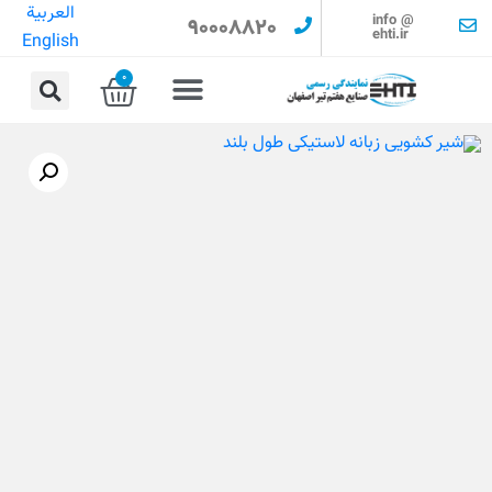
العربية
info @
90008820
ehti.ir
English
0