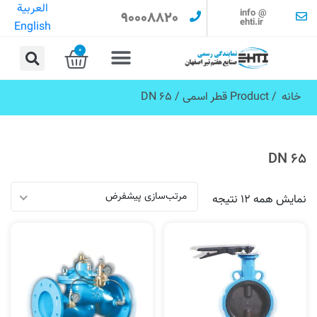
العربية
info @
90008820
ehti.ir
English
0
خانه
/ Product قطر اسمی / DN 65
DN 65
مرتب‌سازی پیشفرض
نمایش همه 12 نتیجه