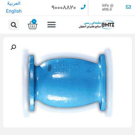
العربية
info @
90008820
ehti.ir
English
0