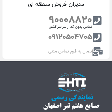
مدیران فروش منطقه ای
90008820
تماس بدون کد از سراسر کشور
09120504705
اتصال به فرم تماس متنی