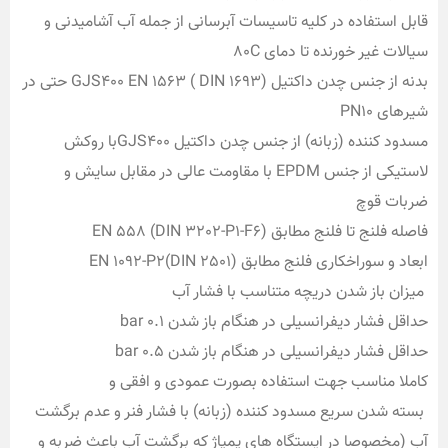
قابل استفاده در کلیه تاسیسات آبرسانی از جمله آب آشامیدنی و
سیالات غیر خورنده تا دمای 80C
بدنه از جنس چدن داکتیل (1693 GJS400 EN 1563 ( DIN حتی در
شیرهای PN10
مسدود کننده (زبانه) از جنس چدن داکتیل GJS400با روکش
لاستیکی از جنس EPDM با مقاومت عالی در مقابل سایش و
ضربات قوچ
فاصله فلنج تا فلنج مطابق EN 558 (DIN 3202-P1-F6)
ابعاد و سوراخکاری فلنج مطابق EN 1092-P2(DIN 2501)
میزان باز شدن دریچه متناسب با فشار آب
حداقل فشار دیفرانسیلی در هنگام باز شدن 0.1 bar
حداقل فشار دیفرانسیلی در هنگام باز شدن 0.5 bar
کاملا مناسب جهت استفاده بصورت عمودی و افقی و
بسته شدن سریع مسدود کننده (زبانه) با فشار فنر و عدم برگشت
آب (مخصوصا در ایستگاه های پمپاژ که برگشت آب باعث ضربه و