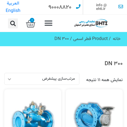
العربية
info @
90008820
ehti.ir
English
0
خانه
/ Product قطر اسمی / DN 300
DN 300
مرتب‌سازی پیشفرض
نمایش همه 11 نتیجه