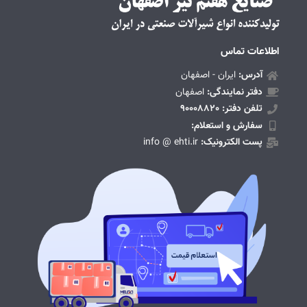
اطلاعات تماس
آدرس:
ایران - اصفهان
دفتر نمایندگی:
اصفهان
تلفن دفتر: 90008820
سفارش و استعلام:
پست الکترونیک:
info @ ehti.ir