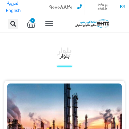
العربية
info @
90008820
ehti.ir
English
0
بلوار
بلوار