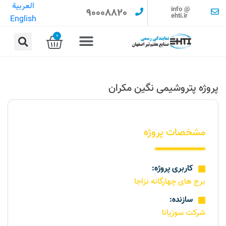
العربية
info @
90008820
ehti.ir
English
0
پروژه پتروشیمی نگین مکران
مشخصات پروژه
کاربری پروژه:
برج های چهارگانه نزاجا
سازنده:
شرکت سوزیانا