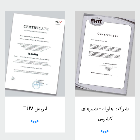
شرکت هاوله - شیرهای
TÜV اتریش
کشویی
︾
︾