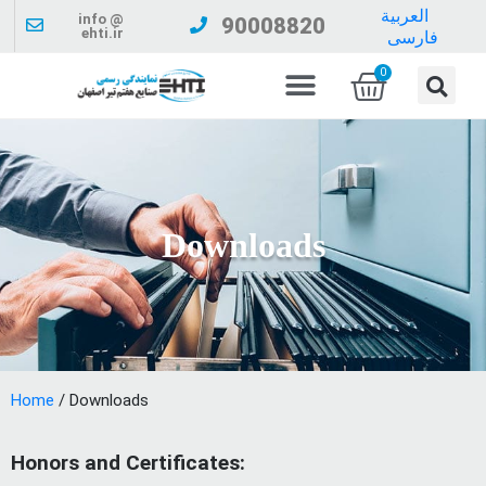
العربية
info @
90008820
ehti.ir
فارسی
0
Downloads
Home
/ Downloads
Honors and Certificates
: