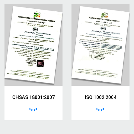
OHSAS 18001:2007
ISO 1002:2004
︾
︾