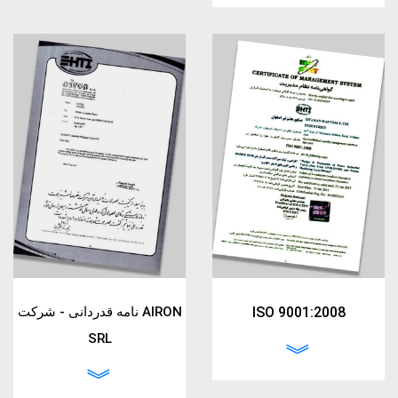
نامه قدردانی - شرکت AIRON
ISO 9001:2008
SRL
︾
︾